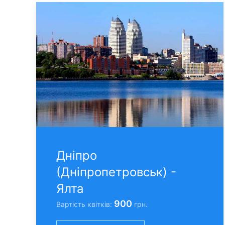
Днiпро
(Днiпропетровськ) -
Ялта
900
Вартість квітків:
грн.