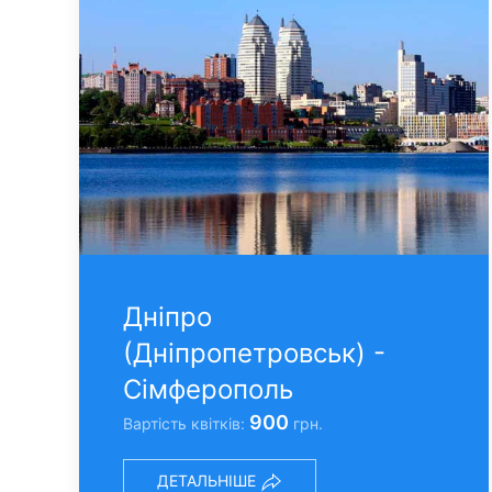
Днiпро
(Днiпропетровськ) -
Сімферополь
900
Вартість квітків:
грн.
ДЕТАЛЬНІШЕ