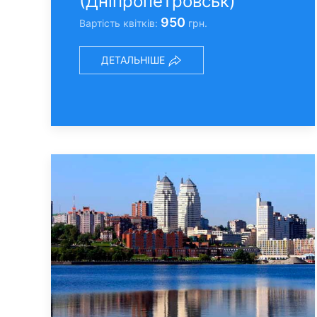
(Днiпропетровськ)
950
Вартість квітків:
грн.
ДЕТАЛЬНІШЕ