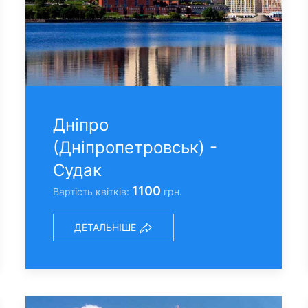
Днiпро
(Днiпропетровськ) -
Судак
1100
Вартість квітків:
грн.
ДЕТАЛЬНІШЕ