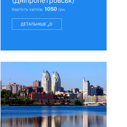
(Днiпропетровськ)
1050
Вартість квітків:
грн.
ДЕТАЛЬНІШЕ