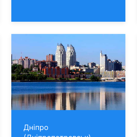
Днiпро