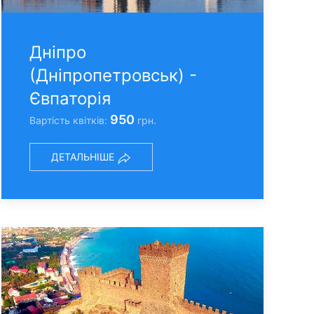
Днiпро
(Днiпропетровськ) -
Євпаторія
950
Вартість квітків:
грн.
ДЕТАЛЬНІШЕ