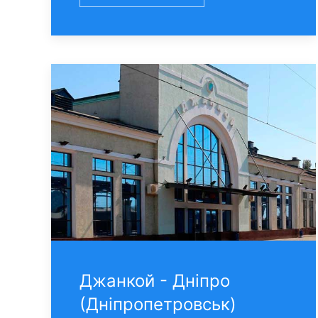
Джанкой - Днiпро
(Днiпропетровськ)