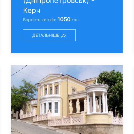
(Днiпропетровськ) -
Керч
1050
Вартість квітків:
грн.
ДЕТАЛЬНІШЕ