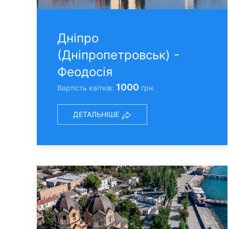
Днiпро
(Днiпропетровськ) -
Феодосiя
1000
Вартість квітків:
грн.
ДЕТАЛЬНІШЕ