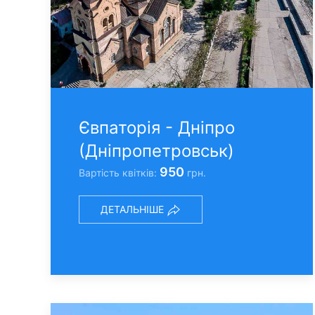
Євпаторія - Днiпро
(Днiпропетровськ)
950
Вартість квітків:
грн.
ДЕТАЛЬНІШЕ