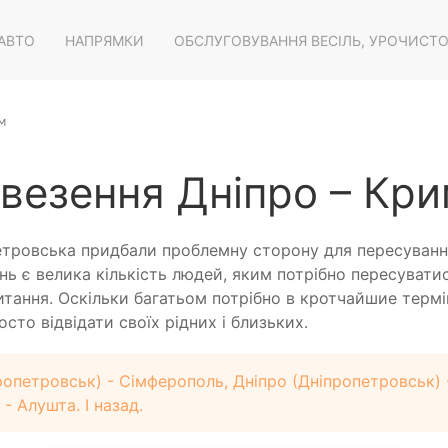
 АВТО
НАПРЯМКИ
ОБСЛУГОВУВАННЯ ВЕСІЛЬ, УРОЧИСТ
м
везення Дніпро – Кри
етровська придбали проблемну сторону для пересуванн
день є велика кількість людей, яким потрібно пересуват
итання. Оскільки багатьом потрібно в кротчайшие термін
сто відвідати своїх рідних і близьких.
опетровськ) - Сімферополь, Дніпро (Дніпропетровськ) -
- Алушта. І назад.