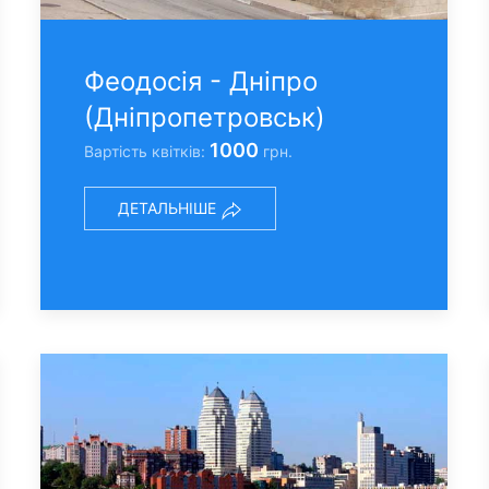
Феодосiя - Днiпро
(Днiпропетровськ)
1000
Вартість квітків:
грн.
ДЕТАЛЬНІШЕ