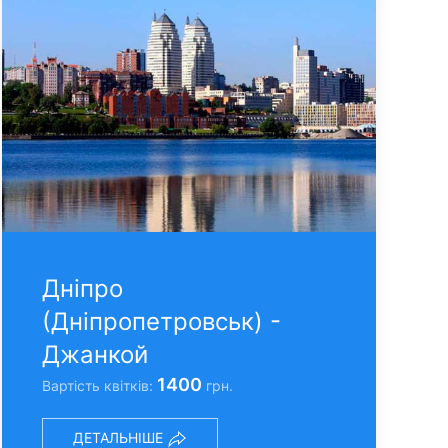
Днiпро
(Днiпропетровськ) -
Джанкой
1400
Вартість квітків:
грн.
ДЕТАЛЬНІШЕ