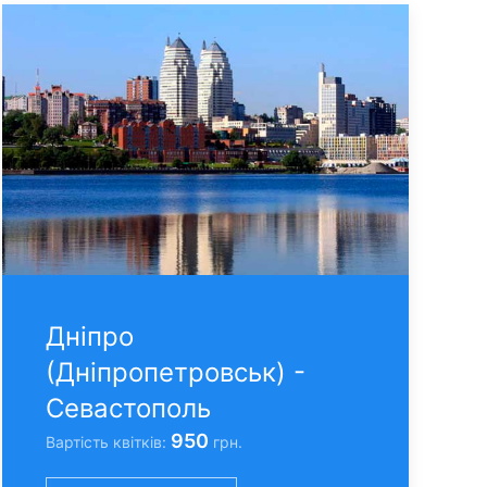
Днiпро
(Днiпропетровськ) -
Севастополь
950
Вартість квітків:
грн.