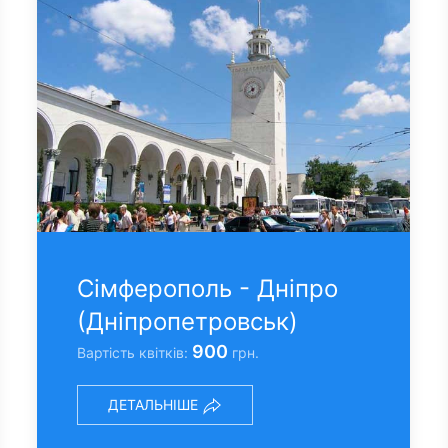
Сімферополь - Днiпро
(Днiпропетровськ)
900
Вартість квітків:
грн.
ДЕТАЛЬНІШЕ