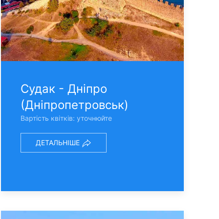
Судак - Днiпро
(Днiпропетровськ)
Вартість квітків: уточнюйте
ДЕТАЛЬНІШЕ