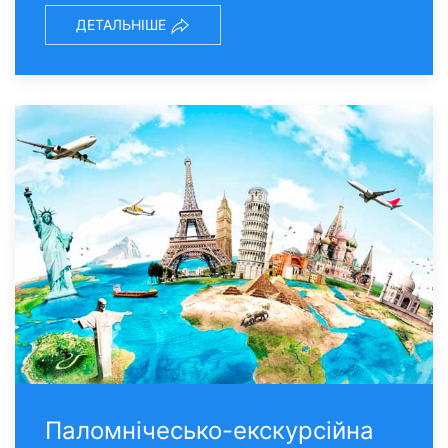
ДЕТАЛЬНІШЕ
Паломнічесько-екскурсійна