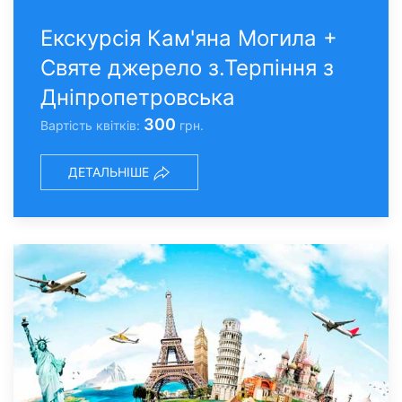
Екскурсія Кам'яна Могила +
Святе джерело з.Терпіння з
Дніпропетровська
300
Вартість квітків:
грн.
ДЕТАЛЬНІШЕ