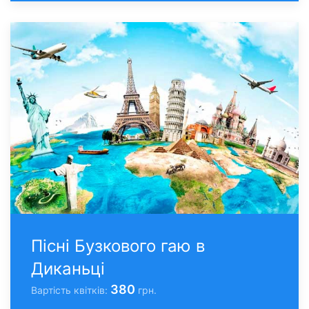
Пісні Бузкового гаю в
Диканьцi
380
Вартість квітків:
грн.