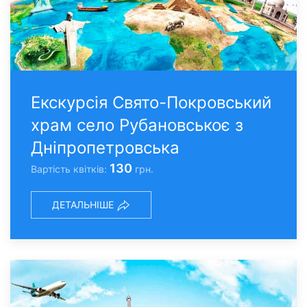
Екскурсія Свято-Покровський
храм село Рубановськоє з
Дніпропетровська
130
Вартість квітків:
грн.
ДЕТАЛЬНІШЕ