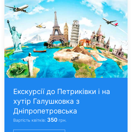
Екскурсії до Петриківки і на
хутір Галушковка з
Дніпропетровська
350
Вартість квітків:
грн.