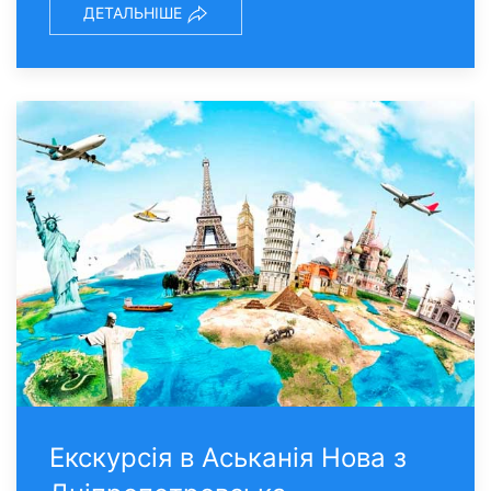
ДЕТАЛЬНІШЕ
Екскурсія в Аськанія Нова з