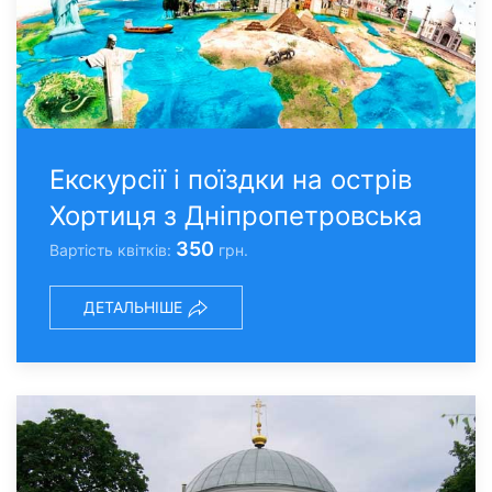
Екскурсії і поїздки на острів
Хортиця з Дніпропетровська
350
Вартість квітків:
грн.
ДЕТАЛЬНІШЕ