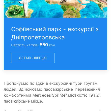
Софіївський парк - екскурсії з
Дніпропетровська
550
Вартість квітків:
грн.
ДЕТАЛЬНІШЕ
Пропонуємо поїздки в екскурсійні тури групам
людей. Здійснюємо пассажірськие перевезення
комфортними Mercedes Sprinter місткістю 19 і 21
пасажирське місце.