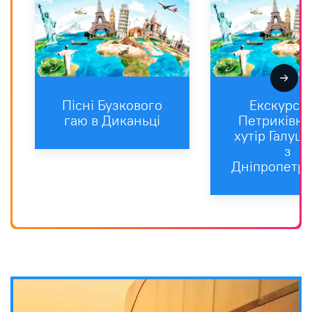
Пісні Бузкового
Екскурсії
гаю в Диканьцi
Петриківки 
хутір Галуш
з
Дніпропетро