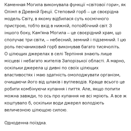
Каменная Могила виконувала функції «світової гори», як
Олімп в Древній Греції. Степовий горб – це своєрідна
модель Світу, в якому відбилася суть космічного
пристрою, тобто вхід в нижній, потойбічний світ. З
іншого боку, Кам'яна Могила – це своєрідний храм, що
сполучає три світи, – небесний, земний і підземний. І цю
роль песчаниковий горб виконував багато тисячоліть.
О цілющих джерелах в селі Терпіння знають лише
місцеві і небагато жителів Запорізької області. А марно,
оскільки джерела ці дивні по своїх цілющих
властивостях і маю здатність омолоджувати організм,
очищаючи його від шлаків і вуглеводів. Краще всього це
робити комбінуючи купання і пиття. Але, якщо попити
можна завжди, то ось про купання не всі мріють. А все ж
коштувало б, оскільки води джерел володіють
величезною цілющою силою.
Одноденна поїздка.