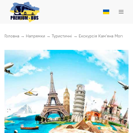
Головна
→
Напрямки
→
Туристичні
→
Екскурсія Кам'яна Могила +