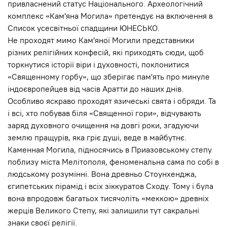
привласнений статус Національного. Археологічний
комплекс «Кам'яна Могила» претендує на включення в
Список усесвітньої спадщини ЮНЕСЬКО.
Не проходят мимо Кам'яної Могили представники
різних релігійних конфесій, які приходять сюди, щоб
торкнутися історії віри і духовності, поклонитися
«Священному горбу», що зберігає пам'ять про минуле
індоєвропейцев від часів Аратти до наших днів.
Особливо яскраво проходят язичеські свята і обряди. Та
і всі, хто побував біля «Священної гори», відчувають
заряд духовного очищення на довгі роки, згадуючи
землю пращурів, яка гріє душі, веде в майбутнє.
Каменная Могила, підносячись в Приазовському степу
поблизу міста Мелітополя, феноменальна сама по собі в
людському розумінні. Вона древньо Стоунхенджа,
єгипетських пірамід і всіх зіккуратов Сходу. Тому і була
вона впродовж багатьох тисячоліть «меккою» древніх
жерців Великого Степу, які залишили тут сакральні
знаки своєї релігії.