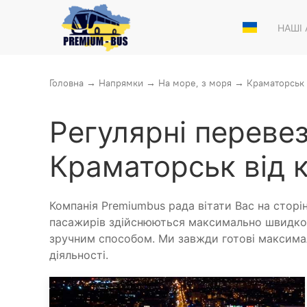
НАШІ
Головна
→
Напрямки
→
На море, з моря
→
Краматорськ 
Регулярні переве
Краматорськ від 
Компанія Premiumbus рада вітати Вас на стор
пасажирів здійснюються максимально швидко 
зручним способом. Ми завжди готові максимал
діяльності.