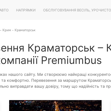
 АВТО
НАПРЯМКИ
ОБСЛУГОВУВАННЯ ВЕСІЛЬ, УРОЧИСТ
- Крим - Краматорськ
зення Краматорськ – 
компанії Premiumbus
інках нашого сайту. Ми створюємо найкращі конкуренто
та комфортно. Перевезення за маршрутом Краматорськ
ьно виправдати вашу довіру, тому що надійність та п