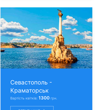
Севастополь -
Краматорськ
1300
Вартість квітків:
грн.