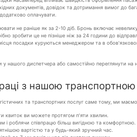
їздки насамперед впливає швидкість оформлення пасаж
ідних документів, довідок та дотримання вимог до баг
о додатково оплачувати.
ювати не раніше як за 2-10 діб. Бронь включає невелик
ібно зробити це не пізніше ніж за 24 години до відпра
а місця посадки куруються менеджером та в обов'язков
 у нашого диспетчера або самостійно переглянути на н
праці з нашою транспортною
гістичних та транспортних послуг саме тому, ми маєм
и квиток ви можете протягом п'яти хвилин.
ам і роблячи співпрацю більш вигідною та комфортною.
тнішою вартістю та у будь-який зручний час.