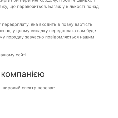
ирів при перетині кордону. Пройти швидко і
ажу, що перевозиться. Багаж у кількості понад
у передоплату, яка входить в повну вартість
влення, у цьому випадку передоплата вам буде
ому порядку завчасно повідомляється нашим
ашому сайті.
 компанією
о широкий спектр переваг: