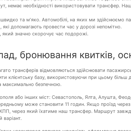
ут, немає необхідності використовувати трансфер. Наш
швидко та м'яко. Автомобілі, на яких ми здійснюємо п
, які допомагають провести час у дорозі непомітно.
 який значно скорочує час подорожі.
лад, бронювання квитків, о
 багато трансферів відмовляються здійснювати пасажир
и клієнтську базу, використовуючи при цьому більш діл
та максимально безпечною.
ополя або інших міст: Севастополь, Ялта, Алушта, Фео
 середньому може становити 11 годин. Якщо проїзд чер
 КПП, через який їхатиме наш трансфер. Маршрут завж
 варіант.