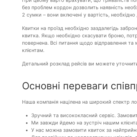
При цьому варто врахувати, що тривалість по
без проблем кордон дозволить наявність необх
2 сумки – вони включені у вартість, необхідн
Квитки на проїзд необхідно заздалегідь заброн
квитка. Якщо необхідно скасувати броню, потр
повернена. Всі питання щодо відправлення т
клієнтам.
Детальний розклад рейсів ви можете уточнити
Основні переваги спів
Наша компанія націлена на широкий спектр ло
Зручний та висококласний сервіс. Замовит
Ми завжди йдемо на зустріч нашим клієнт
У нас можна замовити квиток за найприйня