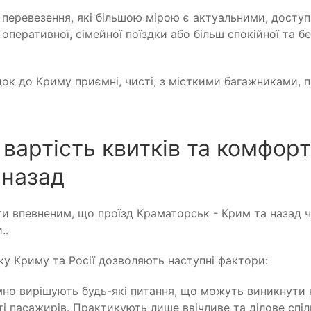
 перевезення, які більшою мірою є актуальними, доступ
оперативної, сімейної поїздки або більш спокійної та бе
здок до Криму приємні, чисті, з місткими багажниками,
вартість квитків та комфорт
 назад
ти впевненим, що проїзд Краматорськ - Крим та назад 
..
ку Криму та Росії дозволяють наступні фактори:
емно вирішують будь-які питання, що можуть виникнути 
 пасажирів. Практикують лише ввічливе та ділове спі