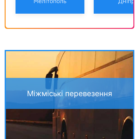
Мелітополь
Дніпро
Міжміські перевезення