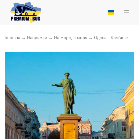
Головна
→
Напрямки
→
На море, з моря
→
Одеса - Кам'янське (