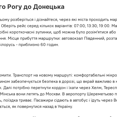
ого Рогу до Донецька
ьому розберіться і дізнайтеся, через які міста проходить м
еріть рейс серед кількох варіантів: 07:00; 13:30; 19:00. М
отрібні короткочасні зупинки, щоб можна було розім'ятися аб
ання. Місце прибуття маршрутки: автовокзал Південний, розт
Білорусь - приблизно 60 годин.
омити. Транспорт на новому маршруті: комфортабельні мікроа
чином забезпечується безпека в дорозі, що вкрай важливо в н
к. Далі потрібно перетнути кордон і їхати через Хелм, Тересп
З Мінська вони летять до Москви. В аеропорту Шереметьєво п
 поїздка триває. Пасажири сідають в автобус і їдуть через
ється, як повернутися назад в Україну.