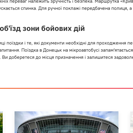
їхніх переваг належить зручність і безпека. Маршрутка «Кри
пускається спинка. Для ручної поклажі передбачена полиця, а
об'їзд зони бойових дій
і поїздки і те, які документи необхідні для проходження п
запитання. Поїздка в Донецьк на мікроавтобусі запам'ятаєтьс
я. Ви доберетеся до місця призначення і залишитеся задовол