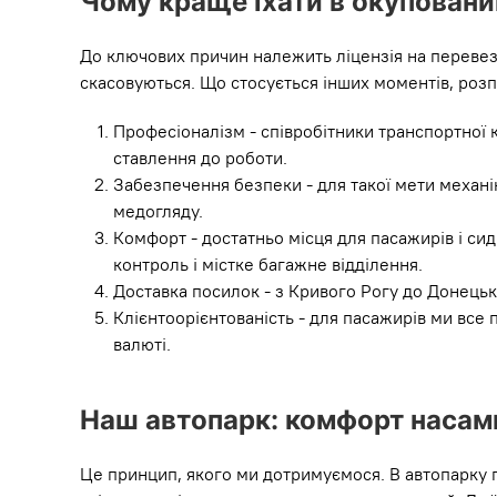
Чому краще їхати в окуповани
До ключових причин належить ліцензія на перевез
скасовуються. Що стосується інших моментів, роз
Професіоналізм - співробітники транспортної ко
ставлення до роботи.
Забезпечення безпеки - для такої мети меха
медогляду.
Комфорт - достатньо місця для пасажирів і си
контроль і містке багажне відділення.
Доставка посилок - з Кривого Рогу до Донецьк
Клієнтоорієнтованість - для пасажирів ми все 
валюті.
Наш автопарк: комфорт насам
Це принцип, якого ми дотримуємося. В автопарку п