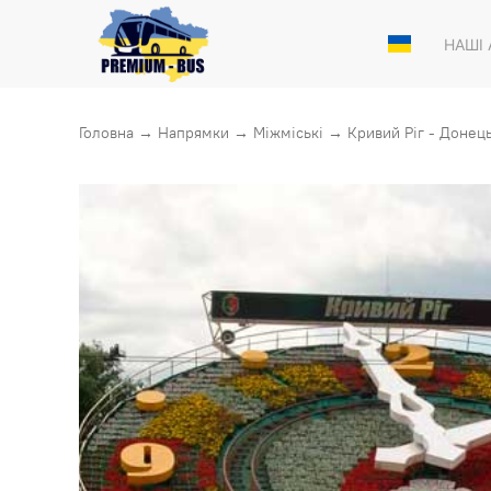
НАШІ
Головна
→
Напрямки
→
Міжміські
→
Кривий Ріг - Донец