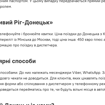
воним паспортом. У цьому випадку передбачається прямий ре
тролем.
ривий Ріг-Донецьк»
 телефонуйте і бронюйте квитки. Ціна поїздки до Донецька з К
переліт із Мінська до Москви, тоді ціна інша: 450 євро плюс а
рмацію про поїздку в диспетчера.
ярні способи
и способами. До них належать месенджери Viber, WhatsApp. 
довго чекати не доводиться. Для клієнтів, яких цікавлять по
ення форми або спілкування з диспетчером у телефонному реж
оведеться перейматись про те, чи будуть вільні місця в автоб