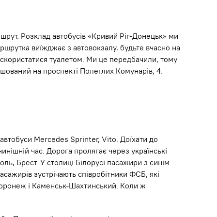
аршрут. Розклад автобусів «Кривий Ріг-Донецьк» ми
аршрутка виїжджає з автовокзалу, будьте вчасно на
о скористатися туалетом. Ми це передбачили, тому
ашований на проспекті Полеглих Комунарів, 4.
втобуси Mercedes Sprinter, Vito. Доїхати до
инішній час. Дорога пролягає через українські
оль, Брест. У столиці Білорусі пасажири з синім
асажирів зустрічають співробітники ФСБ, які
 Воронеж і Каменськ-Шахтинський. Коли ж