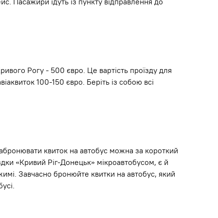
йс. Пасажири їдуть із пункту відправлення до
ривого Рогу - 500 євро. Це вартість проїзду для
віаквиток 100-150 євро. Беріть із собою всі
Забронювати квиток на автобус можна за короткий
їздки «Кривий Ріг-Донецьк» мікроавтобусом, є й
имі. Завчасно бронюйте квитки на автобус, який
усі.