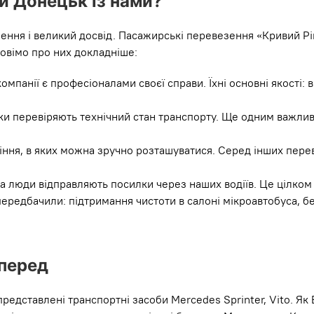
й Донецьк із нами?
ення і великий досвід. Пасажирські перевезення «Кривий Рі
повімо про них докладніше:
мпанії є професіоналами своєї справи. Їхні основні якості: вв
ніки перевіряють технічний стан транспорту. Ще одним важ
діння, в яких можна зручно розташуватися. Серед інших пере
а люди відправляють посилки через наших водіїв. Це цілком
передбачили: підтримання чистоти в салоні мікроавтобуса, бе
перед
редставлені транспортні засоби Mercedes Sprinter, Vito. Як