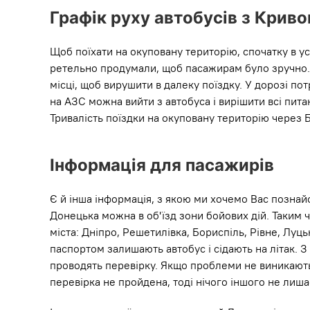
Графік руху автобусів з Крив
Щоб поїхати на окуповану територію, спочатку в ус
ретельно продумали, щоб пасажирам було зручно. Об
місці, щоб вирушити в далеку поїздку. У дорозі п
на АЗС можна вийти з автобуса і вирішити всі пит
Тривалість поїздки на окуповану територію через 
Інформація для пасажирів
Є й інша інформація, з якою ми хочемо Вас познай
Донецька можна в об'їзд зони бойових дій. Таким 
міста: Дніпро, Решетилівка, Бориспіль, Рівне, Луць
паспортом залишають автобус і сідають на літак. 
проводять перевірку. Якщо проблеми не виникають,
перевірка не пройдена, тоді нічого іншого не лиша