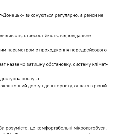
г-Донецьк» виконуються регулярно, а рейси не
ічливість, стресостійкість, відповідальне
ливим параметром є проходження передрейсового
ваг назвемо затишну обстановку, систему клімат-
 доступна послуга.
зкоштовний доступ до інтернету, оплата в різній
 Ви розумієте, це комфортабельні мікроавтобуси,