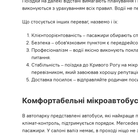
Поїздки на далекі відстані вимагають планування 
виконуються з урахуванням всіх правил. Водії не 
Що стосується інших переваг, назвемо і їх:
Клієнтоорієнтованість – пасажири обирають сп
Безпека – обов'язковим пунктом є передрейсов
Професіоналізм – водії якісно виконують покла
питання.
Стабільність – поїздка до Кривого Рогу на мік
перевізником, який завоював хорошу репутаці
Доставка посилок – відправляйте родичам посилк
Комфортабельні мікроавтобус
В автопарку представлені автобуси, які найкраще 
клімат-контроль, підтримується порядок. Mercedes 
пасажири. У салоні валіз немає, в проході ніщо не