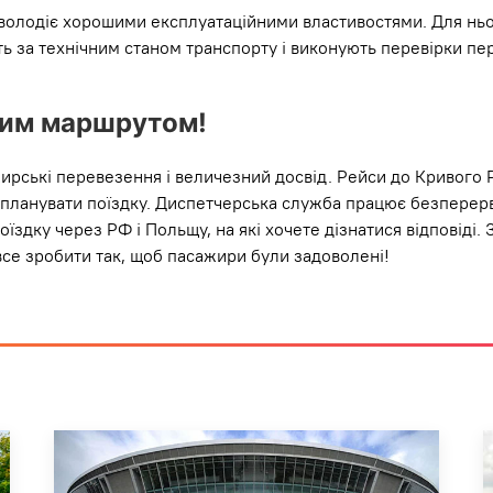
 володіє хорошими експлуатаційними властивостями. Для нь
ть за технічним станом транспорту і виконують перевірки п
ним маршрутом!
ирські перевезення і величезний досвід. Рейси до Кривого Р
 планувати поїздку. Диспетчерська служба працює безперерв
здку через РФ і Польщу, на які хочете дізнатися відповіді. З
се зробити так, щоб пасажири були задоволені!