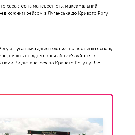
ого характерна маневреність, максимальний
еред кожним рейсом з Луганська до Кривого Рогу.
огу з Луганська здійснюються на постійній основі,
но, пишіть повідомлення або зв'язуйтеся з
 нами Ви дістанетеся до Кривого Рогу і у Вас