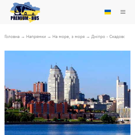
Головна
→
Напрямки
→
На море, з моря
→
Днiпро - Скадовськ