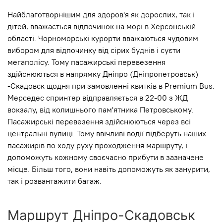
Найблаготворнішим для здоров'я як дорослих, так і
дітей, вважається відпочинок на морі в Херсонській
області. Чорноморські курорти вважаються чудовим
вибором для відпочинку від сірих буднів і суєти
мегаполісу. Тому пасажирські перевезення
здійснюються в напрямку Дніпро (Дніпропетровськ)
-Скадовск щодня при замовленні квитків в Premium Bus.
Мерседес спринтер відправляється в 22-00 з ЖД
вокзалу, від колишнього пам'ятника Петровському.
Пасажирські перевезення здійснюються через всі
центральні вулиці. Тому ввічливі водії підберуть наших
пасажирів по ходу руху проходження маршруту, і
допоможуть кожному своєчасно прибути в зазначене
місце. Більш того, вони навіть допоможуть як занурити,
так і розвантажити багаж.
Маршрут Дніпро-Скадовськ