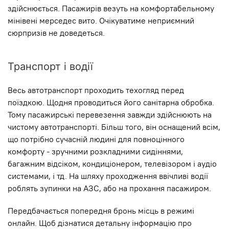
здійснюється. Пасажирів везуть на комфортабельному
мінівені мерседес вито. Очікуватиме неприємний
сюрпризів не доведеться.
Транспорт і водії
Весь автотранспорт проходить техогляд перед
поїздкою. Щодня проводиться його санітарна обробка.
Тому пасажирські перевезення завжди здійснюють на
чистому автотранспорті. Більш того, він оснащений всім,
що потрібно сучасній людині для повноцінного
комфорту - зручними розкладними сидіннями,
багажним відсіком, кондиціонером, телевізором і аудіо
системами, і тд. На шляху проходження ввічливі водії
роблять зупинки на АЗС, або на прохання пасажиром.
Передбачається попередня бронь місць в режимі
онлайн. Щоб дізнатися детальну інформацію про