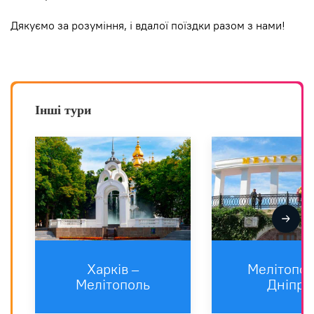
Дякуємо за розуміння, і вдалої поїздки разом з нами!
Інші тури
Харкiв –
Мелітопол
Мелітополь
Дніпро