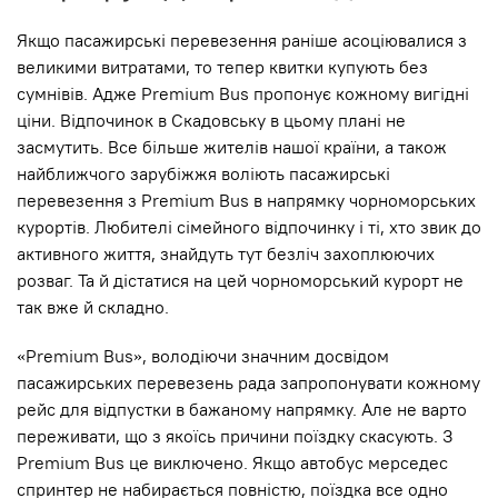
Якщо пасажирські перевезення раніше асоціювалися з
великими витратами, то тепер квитки купують без
сумнівів. Адже Premium Bus пропонує кожному вигідні
ціни. Відпочинок в Скадовську в цьому плані не
засмутить. Все більше жителів нашої країни, а також
найближчого зарубіжжя воліють пасажирські
перевезення з Premium Bus в напрямку чорноморських
курортів. Любителі сімейного відпочинку і ті, хто звик до
активного життя, знайдуть тут безліч захоплюючих
розваг. Та й дістатися на цей чорноморський курорт не
так вже й складно.
«Premium Bus», володіючи значним досвідом
пасажирських перевезень рада запропонувати кожному
рейс для відпустки в бажаному напрямку. Але не варто
переживати, що з якоїсь причини поїздку скасують. З
Premium Bus це виключено. Якщо автобус мерседес
спринтер не набирається повністю, поїздка все одно