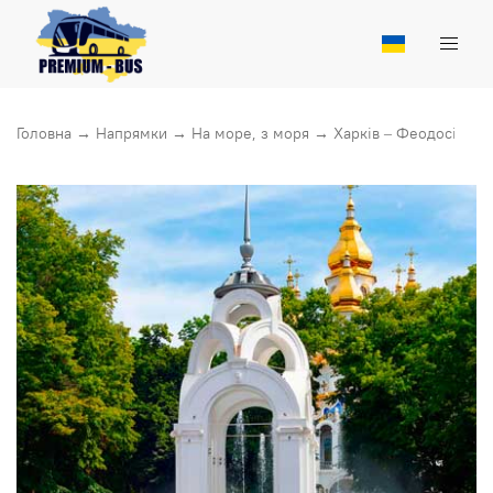
Головна
→
Напрямки
→
На море, з моря
→
Харкiв – Феодосiя