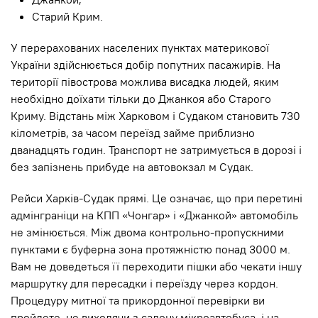
Старий Крим.
У перерахованих населених пунктах материкової
України здійснюється добір попутних пасажирів. На
території півострова можлива висадка людей, яким
необхідно доїхати тільки до Джанкоя або Старого
Криму. Відстань між Харковом і Судаком становить 730
кілометрів, за часом переїзд займе приблизно
дванадцять годин. Транспорт не затримується в дорозі і
без запізнень прибуде на автовокзал м Судак.
Рейси Харків-Судак прямі. Це означає, що при перетині
адмінграніци на КПП «Чонгар» і «Джанкой» автомобіль
не змінюється. Між двома контрольно-пропускними
пунктами є буферна зона протяжністю понад 3000 м.
Вам не доведеться її переходити пішки або чекати іншу
маршрутку для пересадки і переїзду через кордон.
Процедуру митної та прикордонної перевірки ви
пройдете, не виходячи з салону мікроавтобуса, і на