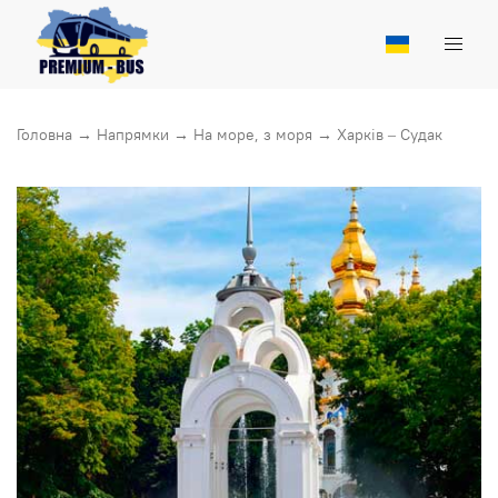
Головна
→
Напрямки
→
На море, з моря
→
Харкiв – Судак