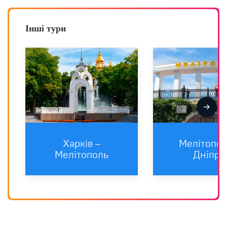
Інші тури
Харкiв –
Мелітопол
Мелітополь
Дніпро