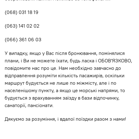
(068) 031 18 19
(063) 141 02 02
(066) 361 06 03
У випадку, якщо у Вас після бронювання, помінялися
плани, і Ви не можете їхати, будь ласка і ОБОВ'ЯЗКОВО,
повідомите нас про це. Нам необхідно завчасно до
відправлення розуміти кількість пасажирів, оскільки
маршрут будується не лише по мiжмiсту, але і по
населенішому пункту, а якщо це морські напрями, то
будується з врахуванням заїзду в бази відпочинку,
санаторії, пансіонати.
Дякуємо за розуміння, і вдалої поїздки разом з нами!