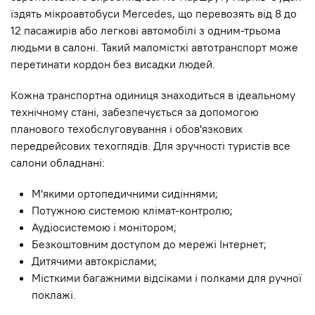
їздять мікроавтобуси Mercedes, що перевозять від 8 до
12 пасажирів або легкові автомобілі з одним-трьома
людьми в салоні. Такий маломісткі автотранспорт може
перетинати кордон без висадки людей.
Кожна транспортна одиниця знаходиться в ідеальному
технічному стані, забезпечується за допомогою
планового техобслуговування і обов'язкових
передрейсових техоглядів. Для зручності туристів все
салони обладнані:
М'якими ортопедичними сидіннями;
Потужною системою клімат-контролю;
Аудіосистемою і монітором;
Безкоштовним доступом до мережі Інтернет;
Дитячими автокріслами;
Місткими багажними відсіками і полками для ручної
поклажі.