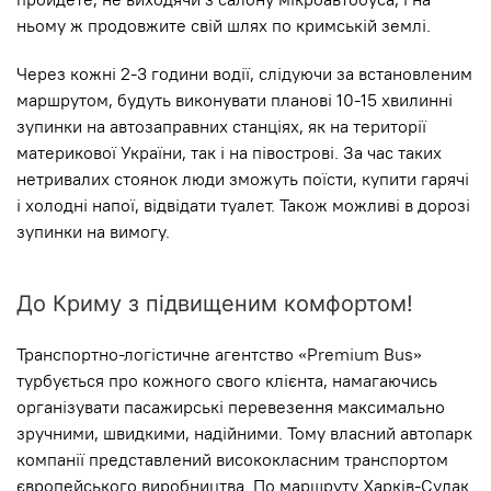
ньому ж продовжите свій шлях по кримській землі.
Через кожні 2-3 години водії, слідуючи за встановленим
маршрутом, будуть виконувати планові 10-15 хвилинні
зупинки на автозаправних станціях, як на території
материкової України, так і на півострові. За час таких
нетривалих стоянок люди зможуть поїсти, купити гарячі
і холодні напої, відвідати туалет. Також можливі в дорозі
зупинки на вимогу.
До Криму з підвищеним комфортом!
Транспортно-логістичне агентство «Premium Bus»
турбується про кожного свого клієнта, намагаючись
організувати пасажирські перевезення максимально
зручними, швидкими, надійними. Тому власний автопарк
компанії представлений висококласним транспортом
європейського виробництва. По маршруту Харків-Судак