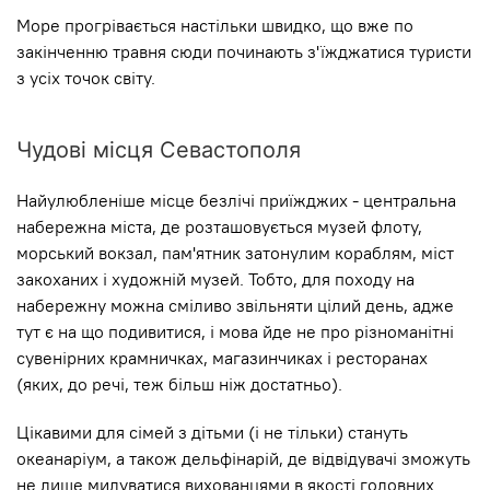
Море прогрівається настільки швидко, що вже по
закінченню травня сюди починають з'їжджатися туристи
з усіх точок світу.
Чудові місця Севастополя
Найулюбленіше місце безлічі приїжджих - центральна
набережна міста, де розташовується музей флоту,
морський вокзал, пам'ятник затонулим кораблям, міст
закоханих і художній музей. Тобто, для походу на
набережну можна сміливо звільняти цілий день, адже
тут є на що подивитися, і мова йде не про різноманітні
сувенірних крамничках, магазинчиках і ресторанах
(яких, до речі, теж більш ніж достатньо).
Цікавими для сімей з дітьми (і не тільки) стануть
океанаріум, а також дельфінарій, де відвідувачі зможуть
не лише милуватися вихованцями в якості головних