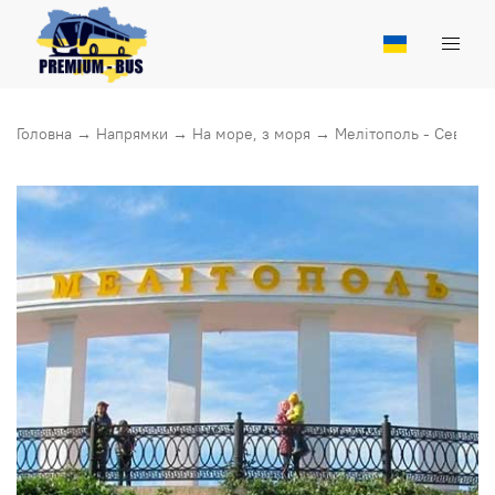
Головна
→
Напрямки
→
На море, з моря
→
Мелiтополь - Севасто