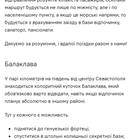
маршрут будується не лише по мiжмiсту, але і по
населенішому пункту, а якщо це морські напрями, то
будується з врахуванням заїзду в бази відпочинку,
санаторії, пансіонати.
Дякуємо за розуміння, і вдалої поїздки разом з нами!
Балаклава
У парі кілометрів на південь від центру Севастополя
знаходиться колоритний куточок Балаклава, який
обов'язково варто відвідати, навіть якщо відпочинок
планує абсолютно в іншому районі.
Тут у кожного є можливість:
піднятися до генуезької фортеці;
спуститися в штольні колишньої секретної бази;