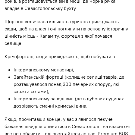
років, а розташовується він в місці, де Чорна річка
впадає в Севастопольську бухту.
Щорічно величезна кількість туристів приїжджають
сюди, щоб на власні очі поглянути на основну історичну
цінність місць - Каламіту, фортеця з якої почався
селище.
Крім фортеці, сюди приїжджають, щоб побувати в
Інкерманському монастирі;
Загайтанській фортеці (колишнє селищі таврів, де
розташувалося понад 300 печерних споруд, які
схожі з сотами);
Інкерманському заводі вин (де в дубових судинах
дозрівають смачні кримські вина.
Якщо, прочитавши все це, у вас з'явилося пекуче
бажання швидше опинитися в Севастополі і на власні очі
все це побачити, тоді звертайтеся до нас, Premium BUS,