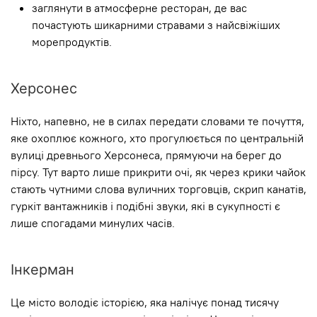
заглянути в атмосферне ресторан, де вас
почастують шикарними стравами з найсвіжіших
морепродуктів.
Херсонес
Ніхто, напевно, не в силах передати словами те почуття,
яке охоплює кожного, хто прогулюється по центральній
вулиці древнього Херсонеса, прямуючи на берег до
пірсу. Тут варто лише прикрити очі, як через крики чайок
стають чутними слова вуличних торговців, скрип канатів,
гуркіт вантажників і подібні звуки, які в сукупності є
лише спогадами минулих часів.
Інкерман
Це місто володіє історією, яка налічує понад тисячу