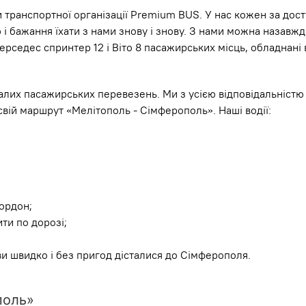
 транспортної організації Premium BUS. У нас кожен за дос
 і бажання їхати з нами знову і знову. З нами можна назавж
мерседес спринтер 12 і Віто 8 пасажирських місць, обладнан
лих пасажирських перевезень. Ми з усією відповідальністю 
свій маршрут «Мелітополь - Сімферополь». Наші водії:
ордон;
ти по дорозі;
ви швидко і без пригод дісталися до Сімферополя.
поль»