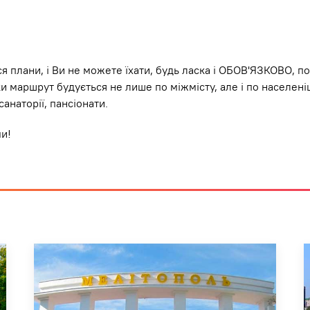
я плани, і Ви не можете їхати, будь ласка і ОБОВ'ЯЗКОВО, п
ки маршрут будується не лише по мiжмiсту, але і по населені
санаторії, пансіонати.
ми!