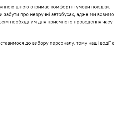
тупною ціною отримає комфортні умови поїздки,
ди забути про незручні автобусах, адже ми возимо
і всім необхідним для приємного проведення часу
ставимося до вибору персоналу, тому наші водії є