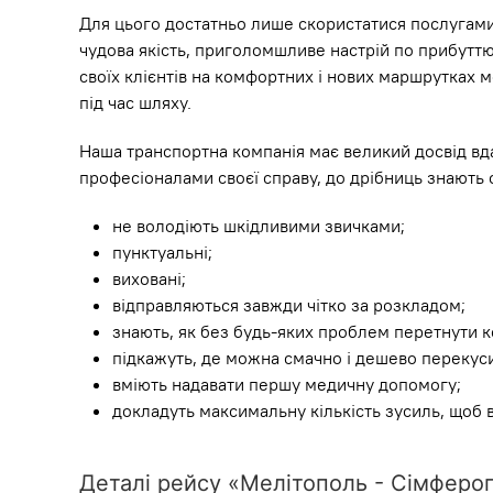
Для цього достатньо лише скористатися послугами
чудова якість, приголомшливе настрій по прибуттю
своїх клієнтів на комфортних і нових маршрутках 
під час шляху.
Наша транспортна компанія має великий досвід вда
професіоналами своєї справу, до дрібниць знають 
не володіють шкідливими звичками;
пунктуальні;
виховані;
відправляються завжди чітко за розкладом;
знають, як без будь-яких проблем перетнути к
підкажуть, де можна смачно і дешево перекуси
вміють надавати першу медичну допомогу;
докладуть максимальну кількість зусиль, щоб 
Деталі рейсу «Мелітополь - Сімферо