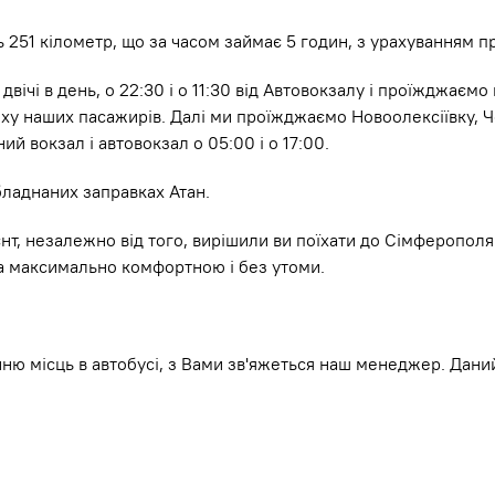
 251 кілометр, що за часом займає 5 годин, з урахуванням 
чі в день, о 22:30 і о 11:30 від Автовокзалу і проїжджаємо
 наших пасажирів. Далі ми проїжджаємо Новоолексіївку, Чон
й вокзал і автовокзал о 05:00 і о 17:00.
бладнаних заправках Атан.
, незалежно від того, вирішили ви поїхати до Сімферополя 
а максимально комфортною і без утоми.
ю місць в автобусі, з Вами зв'яжеться наш менеджер. Даний 