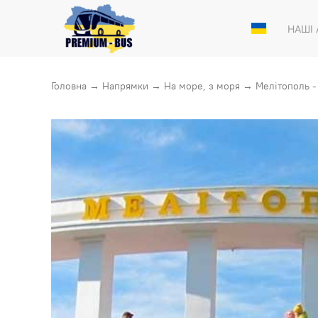
НАШІ
Головна
→
Напрямки
→
На море, з моря
→
Мелiтополь 