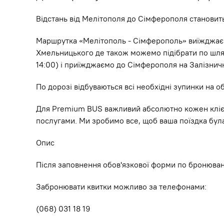
Відстань від Мелітополя до Сімферополя становить
Маршрутка «Мелітополь - Сімферополь» виїжджає дві
Хмельницького де також можемо підібрати по шляху
14:00) і приїжджаємо до Сімферополя на Залізнични
По дорозі відбуваються всі необхідні зупинки на о
Для Premium BUS важливий абсолютно кожен клієнт
послугами. Ми зробимо все, щоб ваша поїздка бул
Опис
Після заповнення обов'язкової форми по бронюванн
Забронювати квитки можливо за телефонами:
(068) 031 18 19