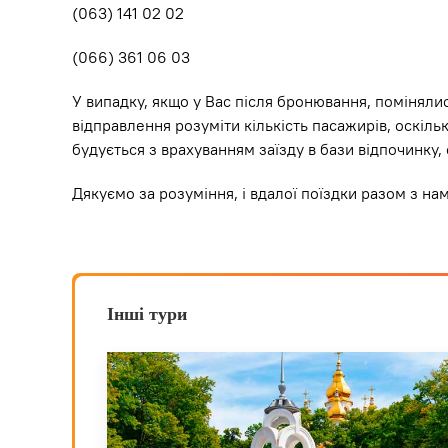
(063) 141 02 02
(066) 361 06 03
У випадку, якщо у Вас після бронювання, помінялис
відправлення розуміти кількість пасажирів, оскіль
будується з врахуванням заїзду в бази відпочинку, 
Дякуємо за розуміння, і вдалої поїздки разом з на
Інші тури