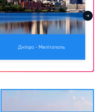
Днiпро - Мелітополь