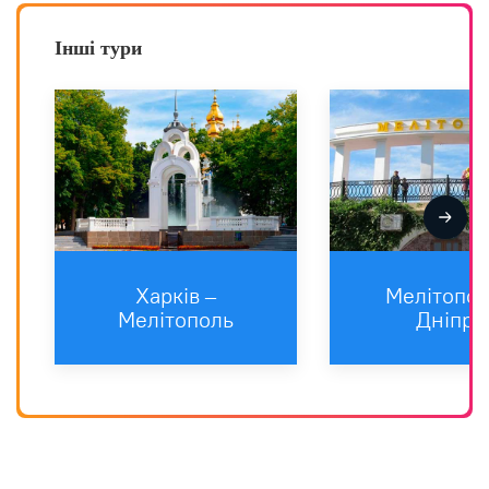
Інші тури
Харкiв –
Мелітопол
Мелітополь
Дніпро