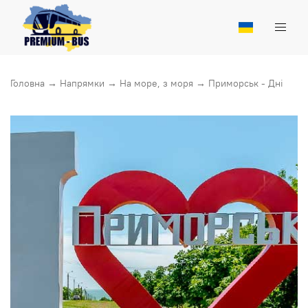
Головна
→
Напрямки
→
На море, з моря
→
Приморськ - Днiпро