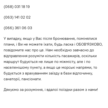
(068) 031 18 19
(063) 141 02 02
(066) 361 06 03
У випадку, якщо у Вас після бронювання, помінялися
плани, і Ви не можете їхати, будь ласка і ОБОВ'ЯЗКОВО,
повідомите нас про це. Нам необхідно завчасно до
відправлення розуміти кількість пасажирів, оскільки
маршрут будується не лише по мiжмiсту, але і по
населенішому пункту, а якщо це морські напрями, то
будується з врахуванням заїзду в бази відпочинку,
санаторії, пансіонати.
Дякуємо за розуміння, і вдалої поїздки разом з нами!