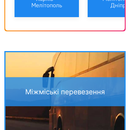
Мелітополь
Дніпро
Міжміські перевезення