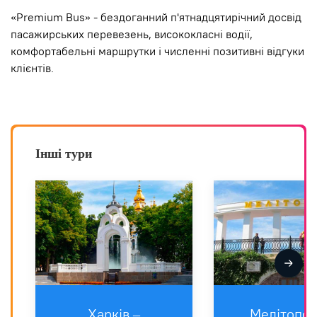
«Premium Bus» - бездоганний п'ятнадцятирічний досвід
пасажирських перевезень, висококласні водії,
комфортабельні маршрутки і численні позитивні відгуки
клієнтів.
Інші тури
Харкiв –
Мелітопол