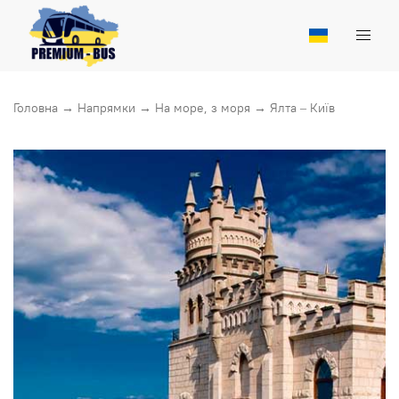
Головна
→
Напрямки
→
На море, з моря
→
Ялта – Київ