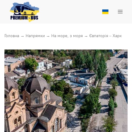
Головна
→
Напрямки
→
На море, з моря
→
Євпаторія – Харкiв