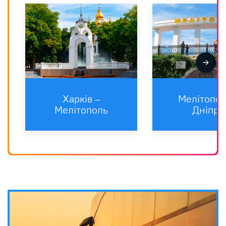
Харкiв –
Мелітопол
Мелітополь
Дніпро