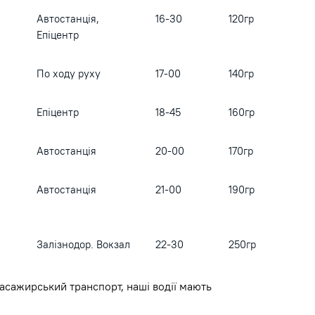
Автостанція,
16-30
120гр
Епіцентр
По ходу руху
17-00
140гр
Епіцентр
18-45
160гр
Автостанція
20-00
170гр
Автостанція
21-00
190гр
Залізнодор. Вокзал
22-30
250гр
асажирський транспорт, наші водії мають