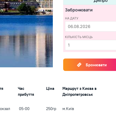
Дніпро
Забронювати
НА ДАТУ
КІЛЬКІСТЬ МІСЦЬ
Бронювати
тя
Час
Ціна
Маршрут з Києва в
прибуття
Дніпропетровськ
Вокзал
05-00
250гр
м.Київ