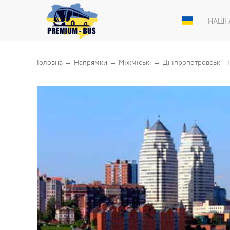
НАШІ
Головна
→
Напрямки
→
Міжміські
→
Дніпропетровськ - П