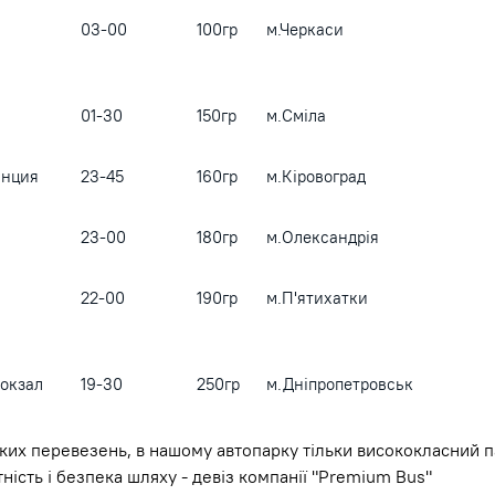
03-00
100гр
м.Черкаси
01-30
150гр
м.Сміла
анция
23-45
160гр
м.Кіровоград
23-00
180гр
м.Олександрія
22-00
190гр
м.П'ятихатки
Вокзал
19-30
250гр
м.Дніпропетровськ
ких перевезень, в нашому автопарку тільки висококласний п
ість і безпека шляху - девіз компанії "Premium Bus"