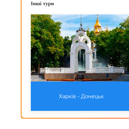
Інші тури
Харків - Донецьк