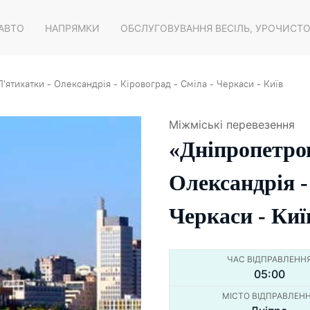
 АВТО
НАПРЯМКИ
ОБСЛУГОВУВАННЯ ВЕСІЛЬ, УРОЧИСТ
'ятихатки - Олександрія - Кіровоград - Сміла - Черкаси - Київ
Міжміські перевезення
«Дніпропетров
Олександрія -
Черкаси - Киї
ЧАС ВІДПРАВЛЕНН
05:00
МІСТО ВІДПРАВЛЕН