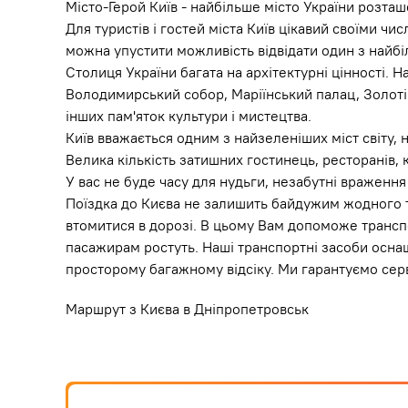
Місто-Герой Київ - найбільше місто України розташ
Для туристів і гостей міста Київ цікавий своїми чи
можна упустити можливість відвідати один з найбі
Столиця України багата на архітектурні цінності. 
Володимирський собор, Маріїнський палац, Золоті
інших пам'яток культури і мистецтва.
Київ вважається одним з найзеленіших міст світу, 
Велика кількість затишних гостинець, ресторанів, 
У вас не буде часу для нудьги, незабутні враження 
Поїздка до Києва не залишить байдужим жодного ту
втомитися в дорозі. В цьому Вам допоможе трансп
пасажирам ростуть. Наші транспортні засоби оснащ
просторому багажному відсіку. Ми гарантуємо серві
Маршрут з Києва в Дніпропетровськ