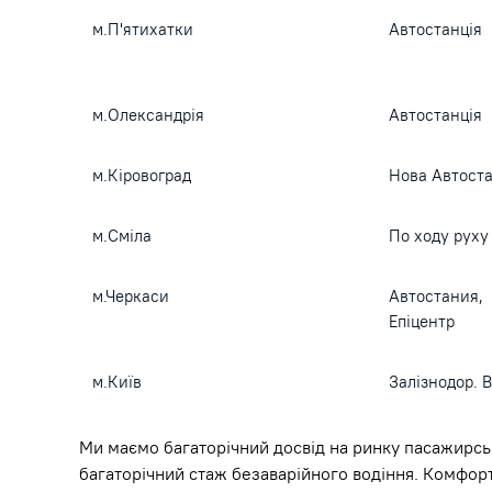
м.П'ятихатки
Автостанція
м.Олександрія
Автостанція
м.Кіровоград
Нова Автост
м.Сміла
По ходу руху
м.Черкаси
Автостания,
Епіцентр
м.Київ
Залізнодор. 
Ми маємо багаторічний досвід на ринку пасажирсь
багаторічний стаж безаварійного водіння. Комфортн