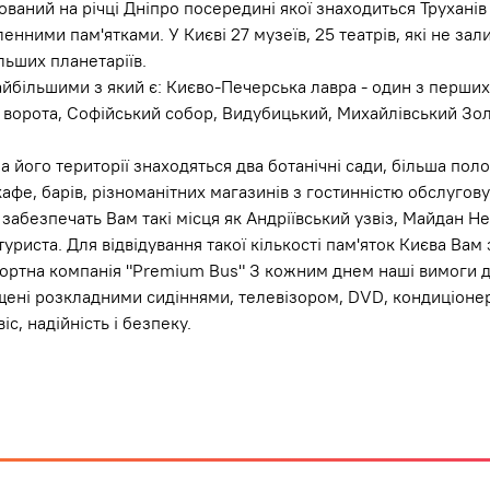
ований на річці Дніпро посередині якої знаходиться Труханів
сленними пам'ятками. У Києві 27 музеїв, 25 театрів, які не з
льших планетаріїв.
Найбільшими з який є: Києво-Печерська лавра - один з перши
 ворота, Софійський собор, Видубицький, Михайлівський Зо
на його території знаходяться два ботанічні сади, більша пол
кафе, барів, різноманітних магазинів з гостинністю обслугову
забезпечать Вам такі місця як Андріївський узвіз, Майдан Нез
риста. Для відвідування такої кількості пам'яток Києва Вам
ортна компанія "Premium Bus" З кожним днем наші вимоги д
ені розкладними сидіннями, телевізором, DVD, кондиціонеро
с, надійність і безпеку.