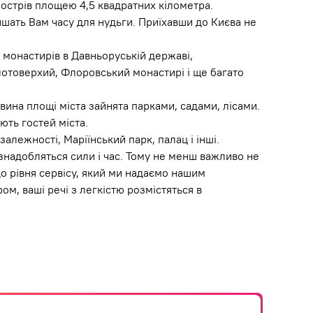
 острів площею 4,5 квадратних кілометра.
алишать Вам часу для нудьги. Приїхавши до Києва не
х монастирів в Давньоруській державі,
лотоверхий, Флоровський монастирі і ще багато
овина площі міста зайнята парками, садами, лісами.
ють гостей міста.
алежності, Маріїнський парк, палац і інші.
 знадобляться сили і час. Тому не менш важливо не
о рівня сервісу, який ми надаємо нашим
м, ваші речі з легкістю розмістяться в